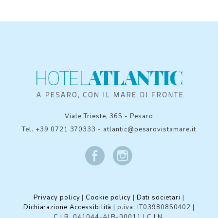
Viale Trieste, 365
-
Pesaro
Tel.
+39 0721 370333
-
atlantic@pesarovistamare.it
Privacy policy
|
Cookie policy
|
Dati societari
|
Dichiarazione Accessibilità
| p.iva: IT03980850402 |
C.I.R. 041044-ALB-00011
|
C.I.N.